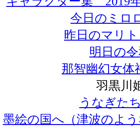
キャラクター集 2019年1
今日のミロ
昨日のマリト
明日の令
那智幽幻女体
羽黒川
うなぎた
墨絵の国へ（津波のよう