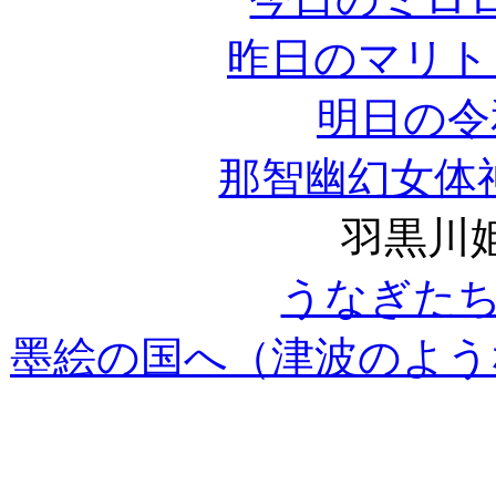
昨日のマリト
明日の令
那智幽幻女体
羽黒川
うなぎた
墨絵の国へ（津波のよう