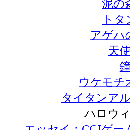
泥の
トタ
アゲハ
天
ウケモチ
タイタンア
ハロウ
エッセイ：CGIゲーム