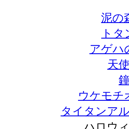
泥の
トタ
アゲハ
天
ウケモチ
タイタンア
ハロウ