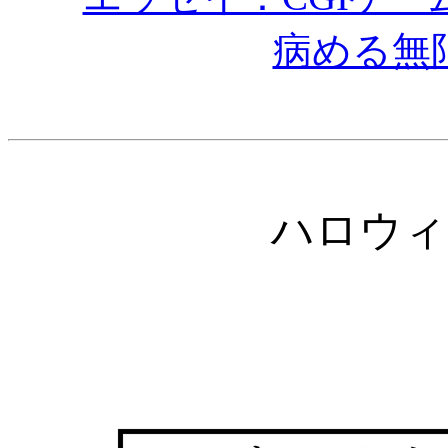
病める無
ハロウィ