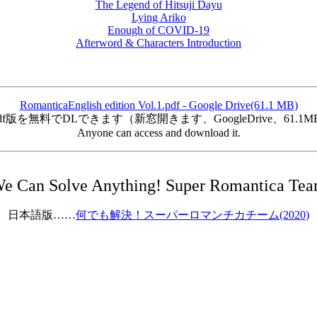
The Legend of Hitsuji Dayu
Lying Ariko
Enough of COVID-19
Afterword & Characters Introduction
RomanticaEnglish edition Vol.1.pdf - Google Drive(61.1 MB)
pdf版を無料でDLできます（新窓開きます、GoogleDrive、61.1M
Anyone can access and download it.
e Can Solve Anything! Super Romantica Te
日本語版……
何でも解決！スーパーロマンチカチーム(2020)