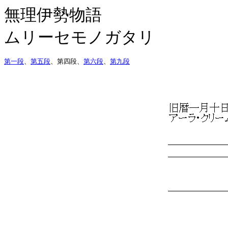
無理伊勢物語
ムリーセモノガタリ
第一段
、
第五段
、第四段、
第六段
、
第九段