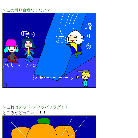
＞この滑り台危なくない？
＞これはデッド×ディッパフラグ！！
ところがどっこい…！！