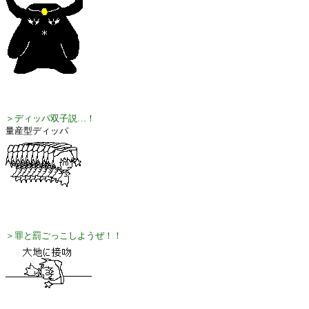
＞ディッパ双子説…！
量産型ディッパ
＞罪と罰ごっこしようぜ！！