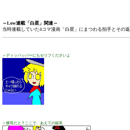
～Low連載「白星」関連～
当時連載していた4コマ漫画「白星」にまつわる拍手とその
＞ディッパッパーにもセリフくださいよ
＞横長だと？ここで、あえての縦長