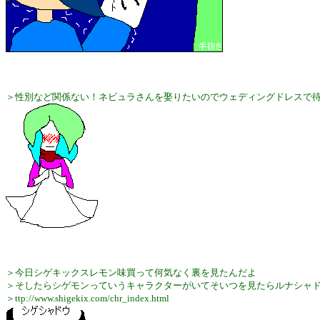
＞性別など関係ない！ネビュラさんを娶りたいのでウェディングドレスで
＞今日シゲキックスレモン味買って何気なく裏を見たんだよ
＞そしたらシゲモンっていうキャラクターがいてそいつを見たらルナシャ
＞ttp://www.shigekix.com/chr_index.html